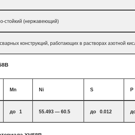
о-стойкий (нержавеющий)
 сварных конструкций, работающих в растворах азотной ки
58В
Mn
Ni
S
P
до 1
55.493 — 60.5
до 0.012
д