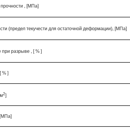
прочности , [МПа]
ти (предел текучести для остаточной деформации), [МПа]
при разрыве , [ % ]
 % ]
2
 м
]
[МПа]