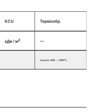
KCU
Термообр.
2
—
кДж / м
o
Закалка 1050 — 1090
C,