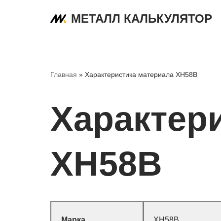
МЕТАЛЛ КАЛЬКУЛЯТОР
Перейти
к
содержимому
Главная
»
Характеристика материала ХН58В
Характер
ХН58В
Марка
ХН58В