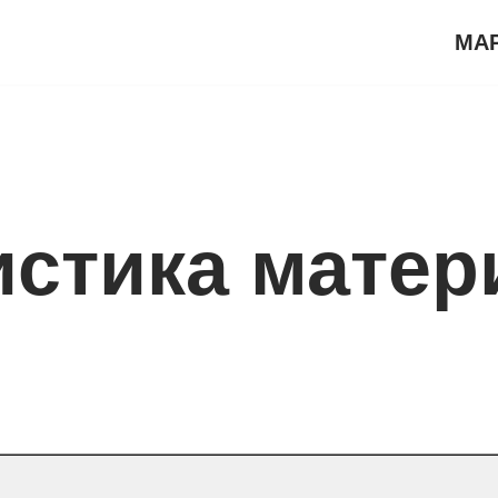
МА
истика матер