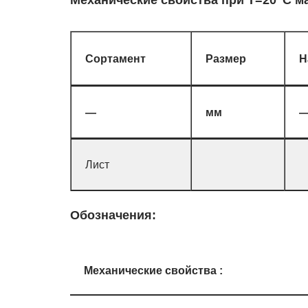
Механические свойства при Т=20
С м
Сортамент
Размер
Н
—
мм
Лист
Обозначения:
Механические свойства :