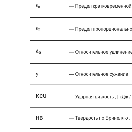
s
— Предел кратковременной 
в
s
— Предел пропорциональнос
T
d
— Относительное удлинение 
5
— Относительное сужение , [
y
KCU
— Ударная вязкость , [ кДж /
HB
— Твердость по Бринеллю , 