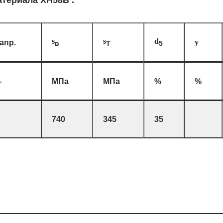
атериала ХН58В .
s
s
d
апр.
y
в
T
5
—
МПа
МПа
%
%
740
345
35