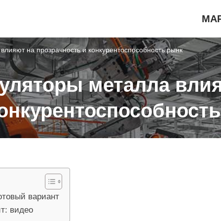
МА
 влияют на прозрачность и конкурентоспособность рынк
куляторы металла вли
конкурентоспособност
готовый вариант
йт: видео