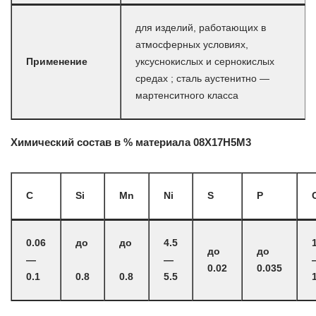
для изделий, работающих в
атмосферных условиях,
Применение
уксуснокислых и сернокислых
средах ; сталь аустенитно —
мартенситного класса
Химический состав в % материала 08Х17Н5М3
C
Si
Mn
Ni
S
P
0.06
до
до
4.5
до
до
—
—
0.02
0.035
0.1
0.8
0.8
5.5