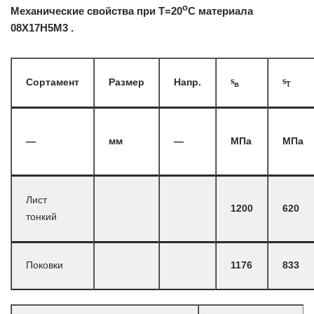
o
Механические свойства при Т=20
С материала
08Х17Н5М3 .
s
s
Сортамент
Размер
Напр.
в
T
—
мм
—
МПа
МПа
Лист
1200
620
тонкий
Поковки
1176
833