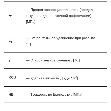
— Предел пропорциональности (предел
s
текучести для остаточной деформации),
T
[МПа]
— Относительное удлинение при разрыве , [
d
5
% ]
y
— Относительное сужение , [ % ]
2
KCU
— Ударная вязкость , [ кДж / м
]
HB
— Твердость по Бринеллю , [МПа]