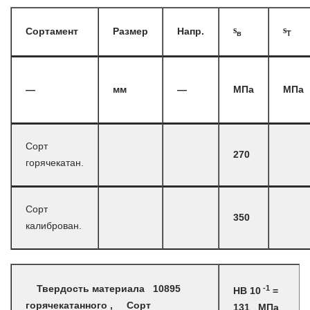
s
s
Сортамент
Размер
Напр.
в
T
—
мм
—
МПа
МПа
Сорт
270
горячекатан.
Сорт
350
калиброван.
-1
Твердость материала 10895
HB 10
=
горячекатанного , Сорт
131 МПа