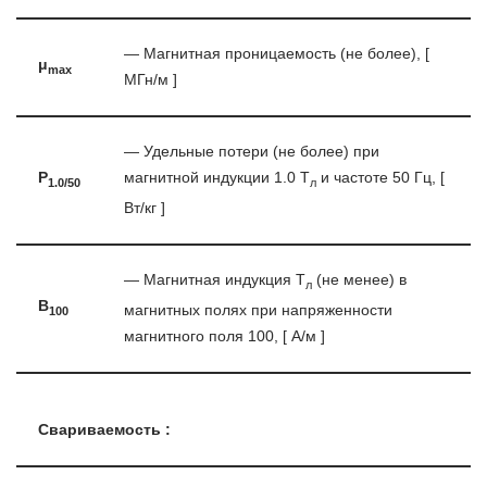
— Магнитная проницаемость (не более), [
μ
max
МГн/м ]
— Удельные потери (не более) при
P
магнитной индукции 1.0 Т
и частоте 50 Гц, [
1.0/50
л
Вт/кг ]
— Магнитная индукция T
(не менее) в
л
B
магнитных полях при напряженности
100
магнитного поля 100, [ А/м ]
Свариваемость :