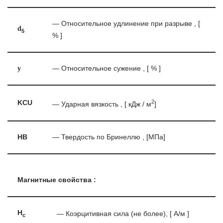
— Относительное удлинение при разрыве , [
d
5
% ]
y
— Относительное сужение , [ % ]
2
KCU
— Ударная вязкость , [ кДж / м
]
HB
— Твердость по Бринеллю , [МПа]
Магнитные свойства :
H
— Коэрцитивная сила (не более), [ А/м ]
c