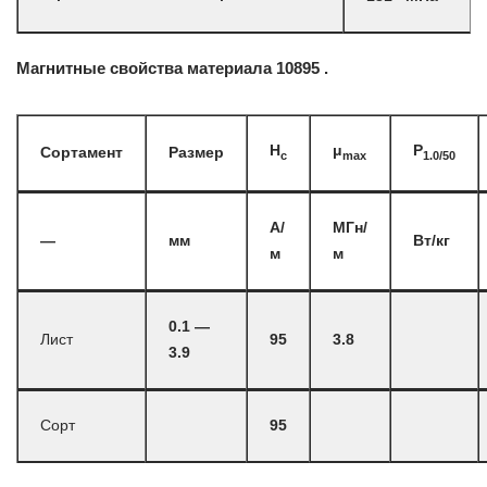
Магнитные свойства материала 10895 .
H
μ
P
Сортамент
Размер
c
max
1.0/50
А/
МГн/
—
мм
Вт/кг
м
м
0.1 —
Лист
95
3.8
3.9
Сорт
95