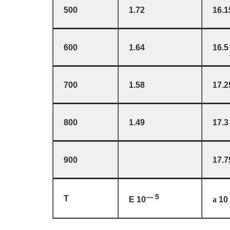
500
1.72
16.1
600
1.64
16.5
700
1.58
17.2
800
1.49
17.3
900
17.7
— 5
T
E 10
10
a