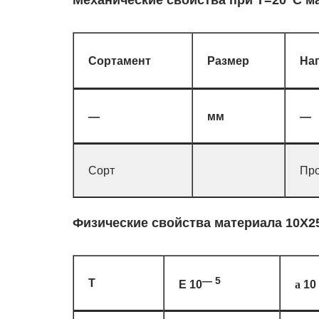
Механические свойства при Т=20
С м
Сортамент
Размер
Нап
—
мм
—
Сорт
Про
Физические свойства материала 10Х2
— 5
T
E 10
10
a