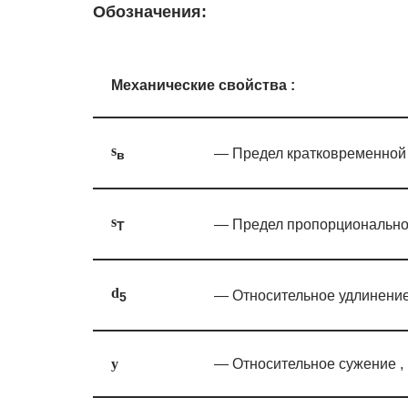
Обозначения:
Механические свойства :
s
— Предел кратковременной 
в
s
— Предел пропорциональнос
T
d
— Относительное удлинение 
5
— Относительное сужение , [
y