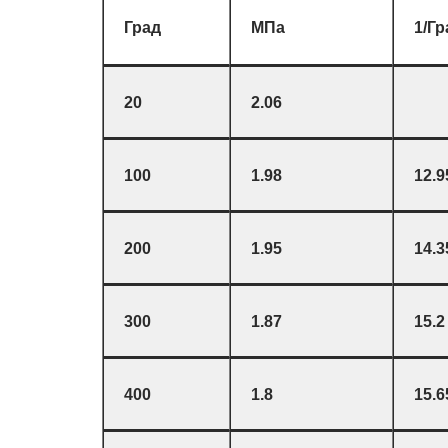
Град
МПа
1/Гр
20
2.06
100
1.98
12.9
200
1.95
14.3
300
1.87
15.2
400
1.8
15.6