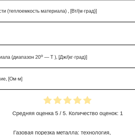
 (теплоемкость материала) , [Вт/(м·град)]
o
иала (диапазон 20
— T ), [Дж/(кг·град)]
е, [Ом·м]
Средняя оценка
5
/ 5. Количество оценок:
1
Газовая порезка металла: технология,