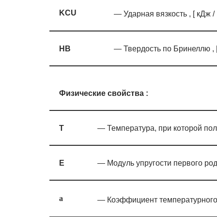
KCU
— Ударная вязкость , [ кДж /
HB
— Твердость по Бринеллю , 
Физические свойства :
T
— Температура, при которой пол
E
— Модуль упругости первого род
a
— Коэффициент температурного 