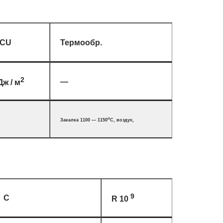
CU
Термообр.
2
—
Дж / м
o
Закалка 1100 — 1150
C, воздух,
9
C
R 10