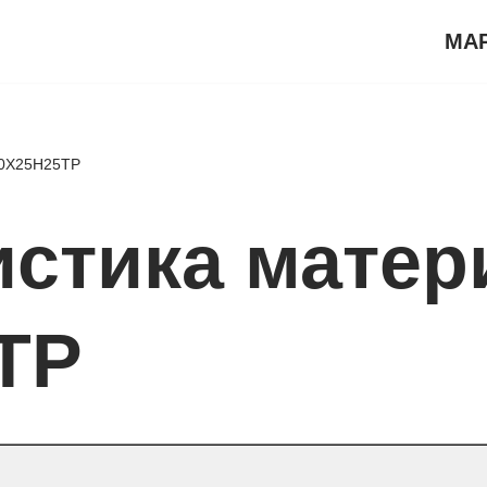
МА
10Х25Н25ТР
истика матер
ТР