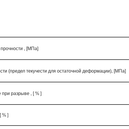
прочности , [МПа]
ти (предел текучести для остаточной деформации), [МПа]
при разрыве , [ % ]
 % ]