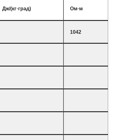
Дж/(кг·град)
Ом·м
1042