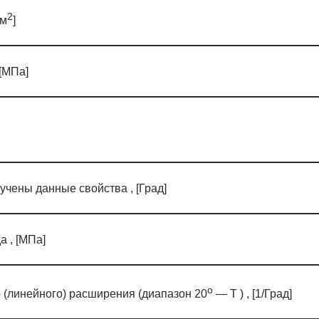
2
 м
]
[МПа]
учены данные свойства , [Град]
а , [МПа]
o
(линейного) расширения (диапазон 20
— T ) , [1/Град]