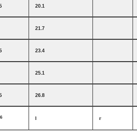
5
20.1
21.7
5
23.4
25.1
5
26.8
6
l
r