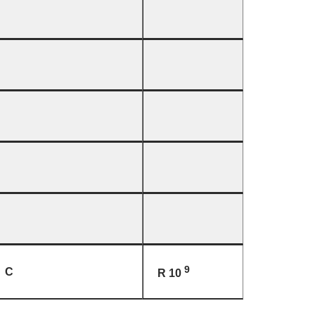
9
C
R 10