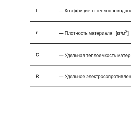
— Коэффициент теплопроводности
l
3
r
— Плотность материала , [кг/м
]
C
— Удельная теплоемкость матер
R
— Удельное электросопротивлени