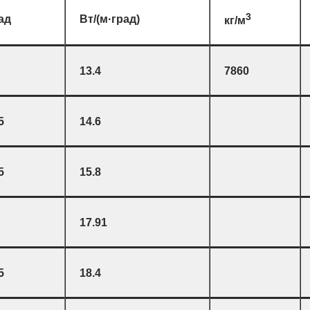
3
ад
Вт/(м·град)
кг/м
13.4
7860
5
14.6
5
15.8
17.91
5
18.4