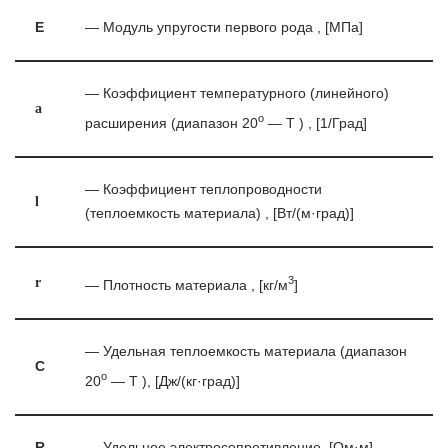
E
— Модуль упругости первого рода , [МПа]
— Коэффициент температурного (линейного)
a
o
расширения (диапазон 20
— T ) , [1/Град]
— Коэффициент теплопроводности
l
(теплоемкость материала) , [Вт/(м·град)]
3
r
— Плотность материала , [кг/м
]
— Удельная теплоемкость материала (диапазон
C
o
20
— T ), [Дж/(кг·град)]
R
— Удельное электросопротивление, [Ом·м]