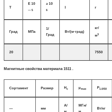
E 10
a
10
T
l
r
— 5
6
кг/
1/
Град
МПа
Вт/(м·град)
3
Град
м
20
7550
Магнитные свойства материала 1511 .
H
μ
P
Сортамент
Размер
c
max
1.0/50
А/
МГн/
—
мм
Вт/кг
м
м