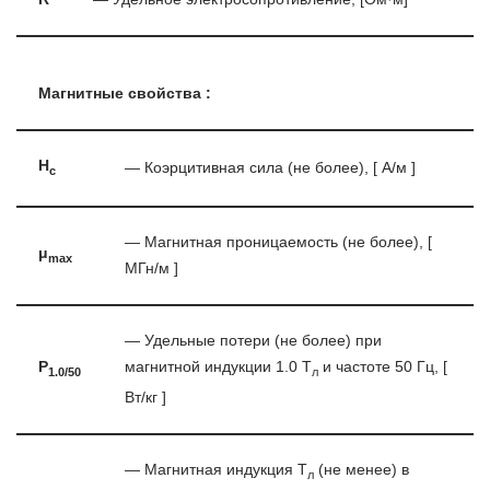
Магнитные свойства :
H
— Коэрцитивная сила (не более), [ А/м ]
c
— Магнитная проницаемость (не более), [
μ
max
МГн/м ]
— Удельные потери (не более) при
P
магнитной индукции 1.0 Т
и частоте 50 Гц, [
1.0/50
л
Вт/кг ]
— Магнитная индукция T
(не менее) в
л