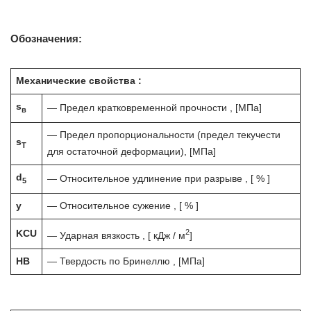
Обозначения:
Механические свойства :
s
— Предел кратковременной прочности , [МПа]
в
— Предел пропорциональности (предел текучести
s
T
для остаточной деформации), [МПа]
d
— Относительное удлинение при разрыве , [ % ]
5
y
— Относительное сужение , [ % ]
2
KCU
— Ударная вязкость , [ кДж / м
]
HB
— Твердость по Бринеллю , [МПа]