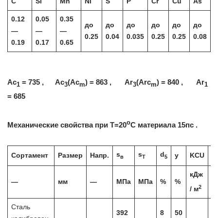
C
Si
Mn
Ni
S
P
Cr
Cu
As
0.12
0.05
0.35
до
до
до
до
до
до
—
—
—
0.25
0.04
0.035
0.25
0.25
0.08
0.19
0.17
0.65
Ac
= 735 , Ac
(Ac
) = 863 , Ar
(Arc
) = 840 , Ar
1
3
m
3
m
1
= 685
o
Механические свойства при Т=20
С материала 15пс .
s
s
d
Сортамент
Размер
Напр.
y
KCU
Т
в
T
5
кДж
—
мм
—
МПа
МПа
%
%
2
/ м
Сталь
392
8
50