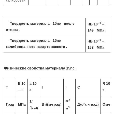
калиброван.
-1
Твердость материала 15пс после
HB 10
=
отжига ,
149 МПа
-1
Твердость материала 15пс
HB 10
=
калиброванного нагартованного ,
187 МПа
Физические свойства материала 15пс .
E 10
a 10
R 10
T
l
r
C
— 5
6
9
кг/
1/
Град
МПа
Вт/(м·град)
Дж/(кг·град)
Ом·м
3
Град
м