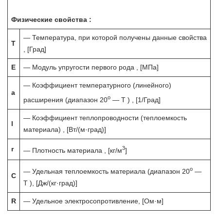
Физические свойства :
— Температура, при которой получены данные свойства
T
, [Град]
E
— Модуль упругости первого рода , [МПа]
— Коэффициент температурного (линейного)
a
o
расширения (диапазон 20
— T ) , [1/Град]
— Коэффициент теплопроводности (теплоемкость
l
материала) , [Вт/(м·град)]
3
r
— Плотность материала , [кг/м
]
o
— Удельная теплоемкость материала (диапазон 20
—
C
T ), [Дж/(кг·град)]
R
— Удельное электросопротивление, [Ом·м]