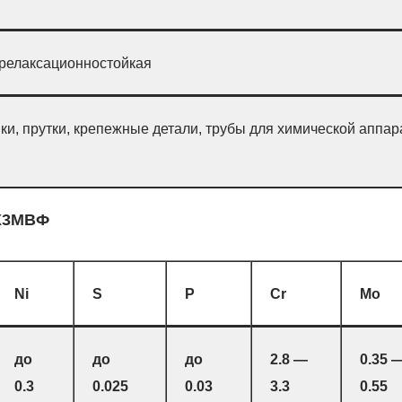
релаксационностойкая
вки, прутки, крепежные детали, трубы для химической апп
0Х3МВФ
Ni
S
P
Cr
Mo
до
до
до
2.8 —
0.35 
0.3
0.025
0.03
3.3
0.55