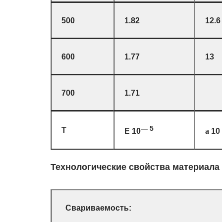
500
1.82
12.6
600
1.77
13
700
1.71
— 5
T
E 10
10
a
Технологические свойства материала
Свариваемость: