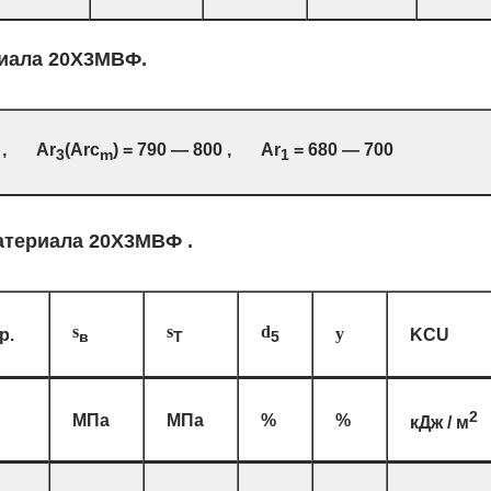
риала 20Х3МВФ.
0 , Ar
(Arc
) = 790 — 800 , Ar
= 680 — 700
3
m
1
атериала 20Х3МВФ .
s
s
d
р.
y
KCU
в
T
5
2
МПа
МПа
%
%
кДж / м