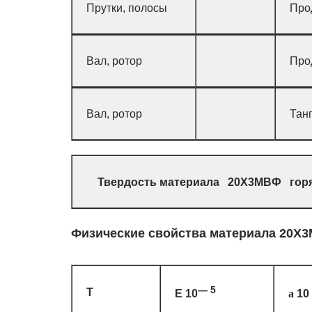
Прутки, полосы
Про
Вал, ротор
Про
Вал, ротор
Танг
Твердость материала 20Х3МВФ гор
Физические свойства материала 20Х3
— 5
T
E 10
10
a