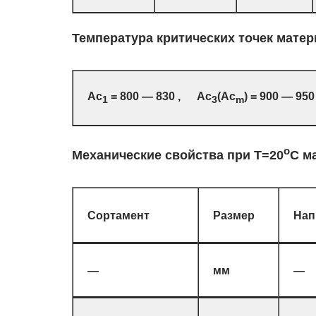
Температура критических точек мате
Ac
= 800 — 830 , Ac
(Ac
) = 900 — 95
1
3
m
o
Механические свойства при Т=20
С м
Сортамент
Размер
Нап
—
мм
—