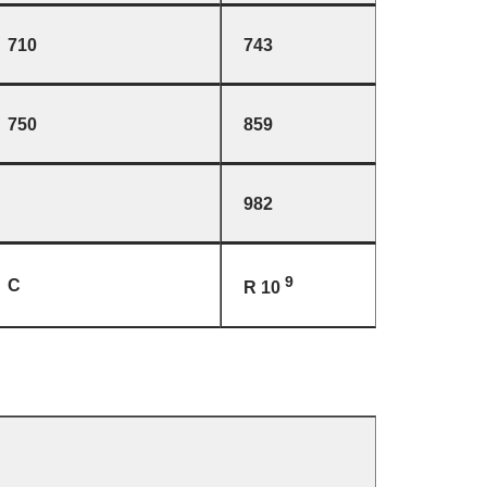
710
743
750
859
982
9
C
R 10