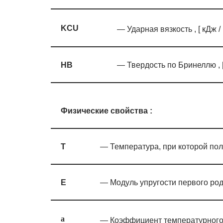
KCU
— Ударная вязкость , [ кДж /
HB
— Твердость по Бринеллю , 
Физические свойства :
T
— Температура, при которой пол
E
— Модуль упругости первого род
a
— Коэффициент температурного 