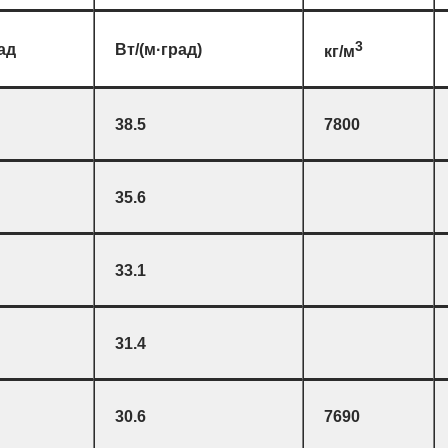
3
ад
Вт/(м·град)
кг/м
38.5
7800
35.6
33.1
31.4
30.6
7690