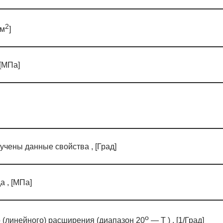
2
 м
]
[МПа]
учены данные свойства , [Град]
а , [МПа]
o
(линейного) расширения (диапазон 20
— T ) , [1/Град]