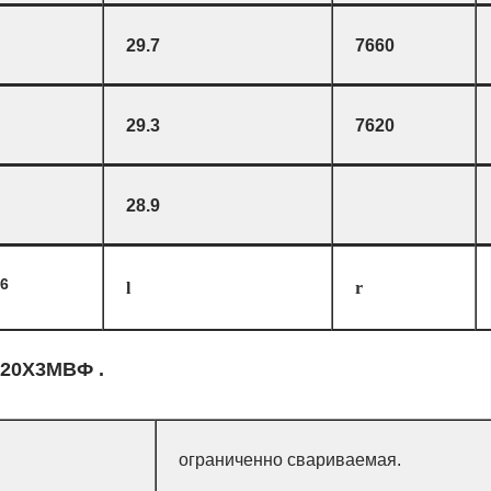
29.7
7660
29.3
7620
28.9
6
l
r
 20Х3МВФ .
ограниченно свариваемая.