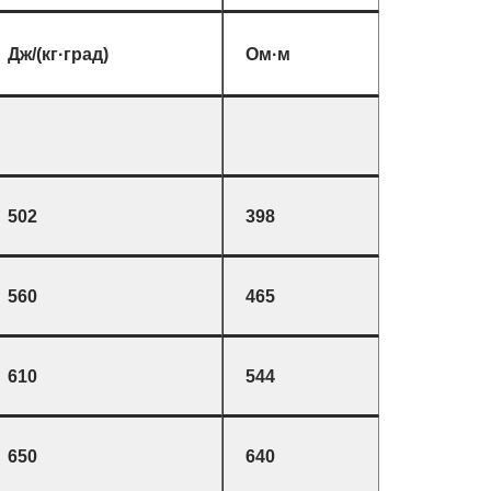
Дж/(кг·град)
Ом·м
502
398
560
465
610
544
650
640