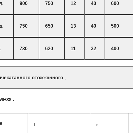
д.
900
750
12
40
600
д.
750
650
13
40
500
.
730
620
11
32
400
ячекатанного отожженного ,
МВФ .
6
l
r