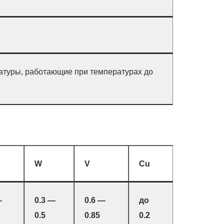
аратуры, работающие при температурах до
W
V
Cu
—
0.3 —
0.6 —
до
0.5
0.85
0.2