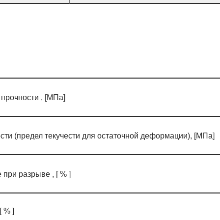
прочности , [МПа]
ти (предел текучести для остаточной деформации), [МПа]
при разрыве , [ % ]
 % ]