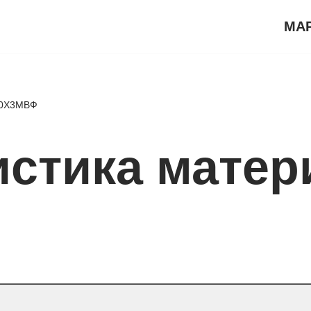
МА
20Х3МВФ
истика матер