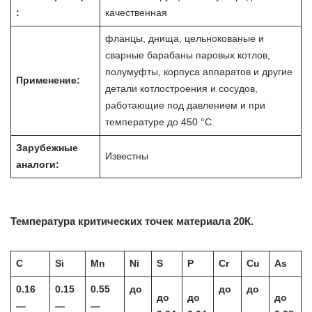
:
качественная
фланцы, днища, цельнокованые и
сварные барабаны паровых котлов,
полумуфты, корпуса аппаратов и другие
Применение:
детали котлостроения и сосудов,
работающие под давлением и при
температуре до 450 °С.
Зарубежные
Известны
аналоги:
Температура критических точек материала 20К.
C
Si
Mn
Ni
S
P
Cr
Cu
As
0.16
0.15
0.55
до
до
до
до
до
до
—
—
—