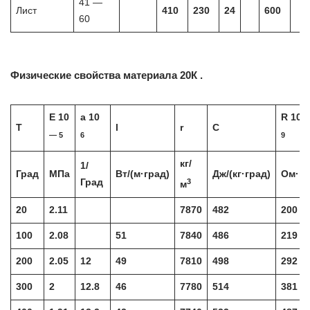
41 —
Лист
410
230
24
600
60
Физические свойства материала 20К .
E 10
a 10
R 10
T
l
r
C
— 5
6
9
кг/
1/
Град
МПа
Вт/(м·град)
Дж/(кг·град)
Ом·м
3
Град
м
20
2.11
7870
482
200
100
2.08
51
7840
486
219
200
2.05
12
49
7810
498
292
300
2
12.8
46
7780
514
381