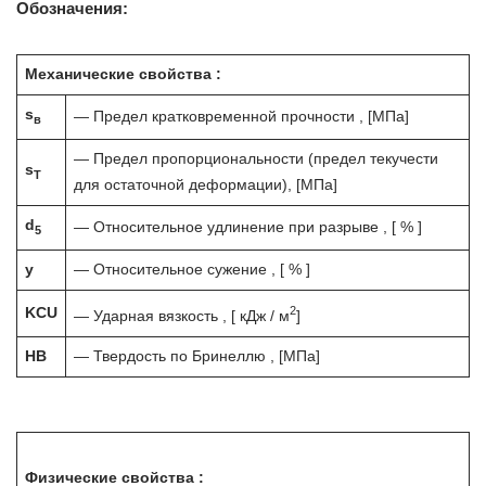
Обозначения:
Механические свойства :
s
— Предел кратковременной прочности , [МПа]
в
— Предел пропорциональности (предел текучести
s
T
для остаточной деформации), [МПа]
d
— Относительное удлинение при разрыве , [ % ]
5
y
— Относительное сужение , [ % ]
2
KCU
— Ударная вязкость , [ кДж / м
]
HB
— Твердость по Бринеллю , [МПа]
Физические свойства :