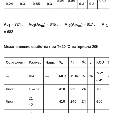
0.04
0.04
0.08
0.24
0.3
0.85
0.3
0.3
0.3
Ac
= 724 , Ac
(Ac
) = 845 , Ar
(Arc
) = 817 , Ar
1
3
m
3
m
1
= 682
o
Механические свойства при Т=20
С материала 20К .
s
s
d
Сортамент
Размер
Напр.
y
KCU
Те
в
T
5
кДж
—
мм
—
МПа
МПа
%
%
—
2
/ м
Лист
4 — 20
410
250
24
700
21 —
Лист
410
240
24
650
40