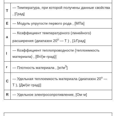
— Температура, при которой получены данные свойства
T
, [Град]
E
— Модуль упругости первого рода , [МПа]
— Коэффициент температурного (линейного)
a
o
расширения (диапазон 20
— T ) , [1/Град]
— Коэффициент теплопроводности (теплоемкость
l
материала) , [Вт/(м·град)]
3
r
— Плотность материала , [кг/м
]
o
— Удельная теплоемкость материала (диапазон 20
—
C
T ), [Дж/(кг·град)]
R
— Удельное электросопротивление, [Ом·м]