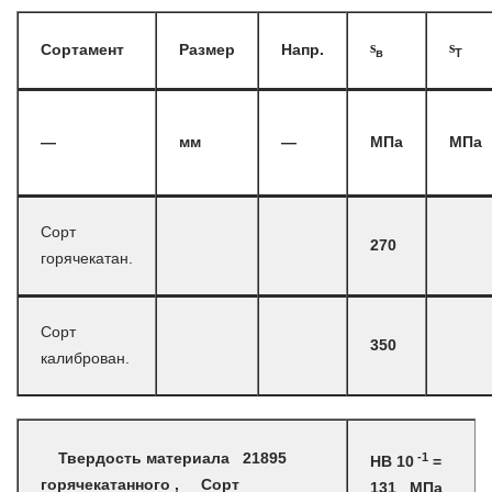
s
s
Сортамент
Размер
Напр.
в
T
—
мм
—
МПа
МПа
Сорт
270
горячекатан.
Сорт
350
калиброван.
-1
Твердость материала 21895
HB 10
=
горячекатанного , Сорт
131 МПа