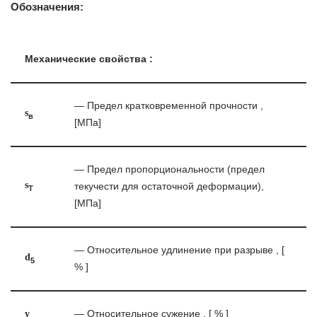
Обозначения:
Механические свойства :
— Предел кратковременной прочности ,
s
в
[МПа]
— Предел пропорциональности (предел
s
текучести для остаточной деформации),
T
[МПа]
— Относительное удлинение при разрыве , [
d
5
% ]
y
— Относительное сужение , [ % ]