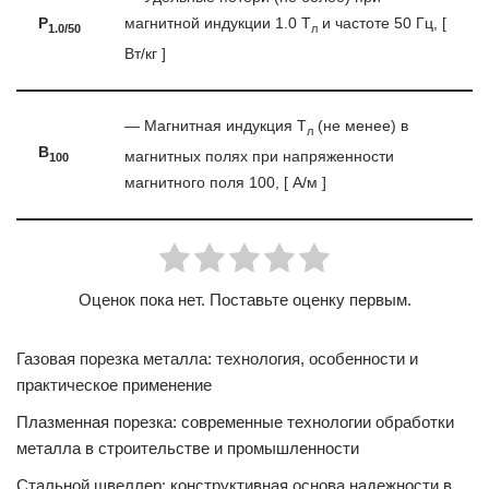
P
магнитной индукции 1.0 Т
и частоте 50 Гц, [
1.0/50
л
Вт/кг ]
— Магнитная индукция T
(не менее) в
л
B
магнитных полях при напряженности
100
магнитного поля 100, [ А/м ]
Оценок пока нет. Поставьте оценку первым.
Газовая порезка металла: технология, особенности и
практическое применение
Плазменная порезка: современные технологии обработки
металла в строительстве и промышленности
Стальной швеллер: конструктивная основа надежности в