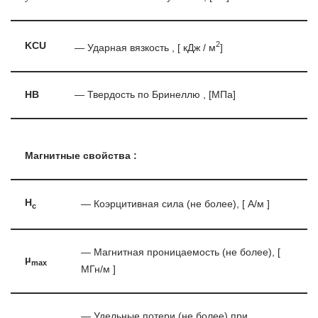
2
KCU
— Ударная вязкость , [ кДж / м
]
HB
— Твердость по Бринеллю , [МПа]
Магнитные свойства :
H
— Коэрцитивная сила (не более), [ А/м ]
c
— Магнитная проницаемость (не более), [
μ
max
МГн/м ]
— Удельные потери (не более) при