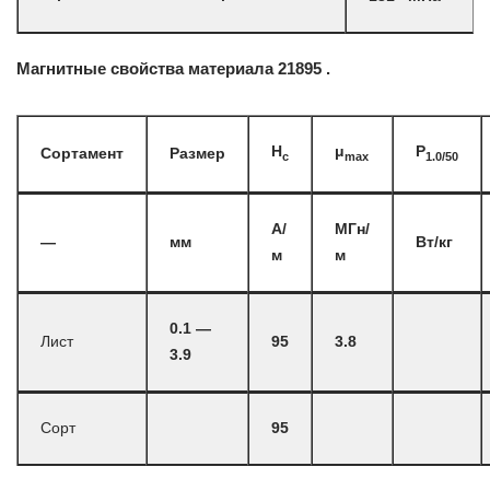
Магнитные свойства материала 21895 .
H
μ
P
Сортамент
Размер
c
max
1.0/50
А/
МГн/
—
мм
Вт/кг
м
м
0.1 —
Лист
95
3.8
3.9
Сорт
95