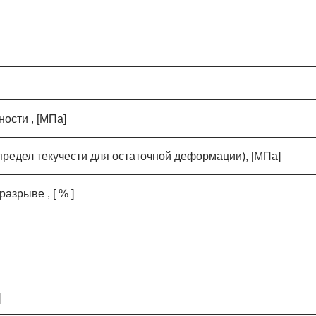
ости , [МПа]
редел текучести для остаточной деформации), [МПа]
азрыве , [ % ]
]