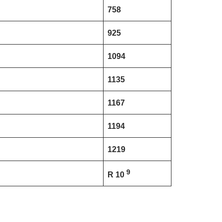
758
925
1094
1135
1167
1194
1219
9
R 10