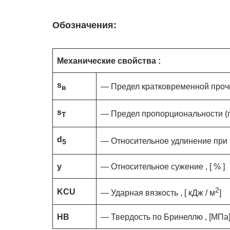
Обозначения:
Механические свойства :
s
— Предел кратковременной прочн
в
s
— Предел пропорциональности (п
T
d
— Относительное удлинение при р
5
y
— Относительное сужение , [ % ]
2
KCU
— Ударная вязкость , [ кДж / м
]
HB
— Твердость по Бринеллю , [МПа