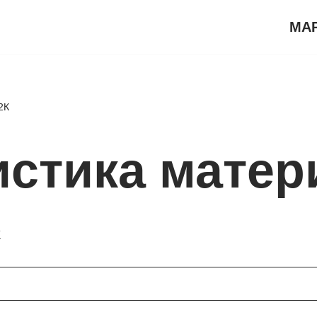
МА
2К
истика матер
К