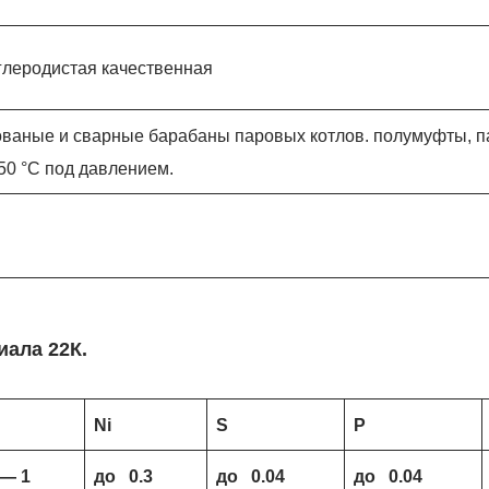
глеродистая качественная
ваные и сварные барабаны паровых котлов. полумуфты, па
50 °С под давлением.
иала 22К.
Ni
S
P
 — 1
до 0.3
до 0.04
до 0.04