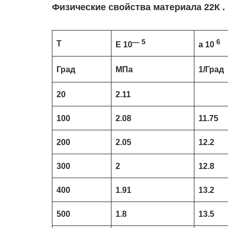
Физические свойства материала 22К .
— 5
6
T
E 10
a 10
Град
МПа
1/Град
20
2.11
100
2.08
11.75
200
2.05
12.2
300
2
12.8
400
1.91
13.2
500
1.8
13.5