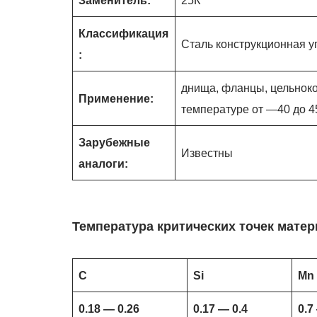
Заменитель:
25К
Классификация
Сталь конструкционная у
:
днища, фланцы, цельноко
Применение:
температуре от —40 до 4
Зарубежные
Известны
аналоги:
Температура критических точек матер
C
Si
Mn
0.18 — 0.26
0.17 — 0.4
0.7