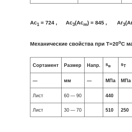
Ac
= 724 , Ac
(Ac
) = 845 , Ar
(A
1
3
m
3
o
Механические свойства при Т=20
С м
s
s
Сортамент
Размер
Напр.
в
T
—
мм
—
МПа
МПа
Лист
60 — 90
440
Лист
30 — 70
510
250