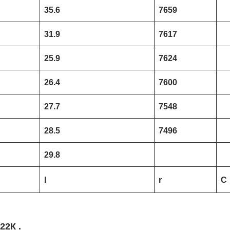
35.6
7659
31.9
7617
25.9
7624
26.4
7600
27.7
7548
28.5
7496
29.8
l
r
C
22К .