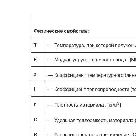
Физические свойства :
T
— Температура, при которой получены 
E
— Модуль упругости первого рода , [М
a
— Коэффициент температурного (лине
l
— Коэффициент теплопроводности (тепл
3
r
— Плотность материала , [кг/м
]
C
— Удельная теплоемкость материала 
R
— Удельное электросопротивление, [О