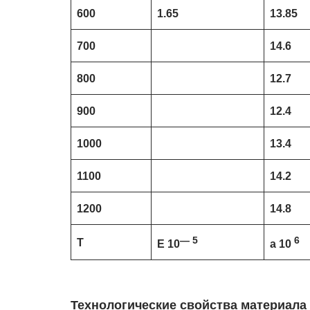
600
1.65
13.85
700
14.6
800
12.7
900
12.4
1000
13.4
1100
14.2
1200
14.8
— 5
6
T
E 10
a 10
Технологические свойства материала 