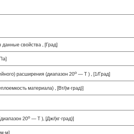
данные свойства , [Град]
Па]
o
йного) расширения (диапазон 20
— T ) , [1/Град]
оемкость материала) , [Вт/(м·град)]
o
(диапазон 20
— T ), [Дж/(кг·град)]
м·м]