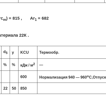
rc
) = 815 , Ar
= 682
m
1
атериала 22К .
d
y
KCU
Термообр.
5
2
%
%
—
кДж / м
o
600
Нормализация 940 — 960
C,Отпуск
22
50
850