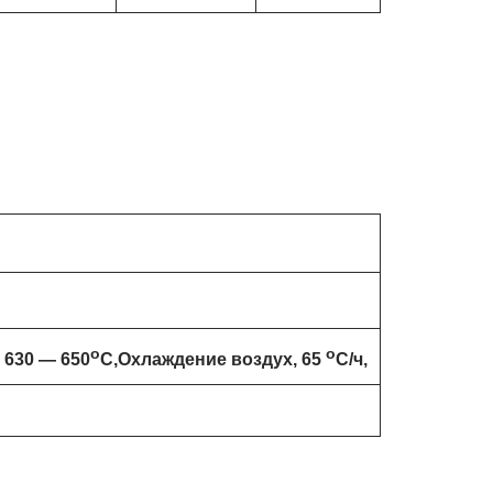
o
o
 630 — 650
C,Охлаждение воздух, 65
C/ч,