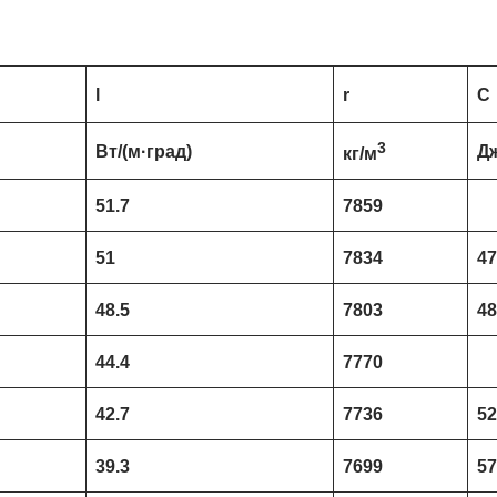
l
r
C
3
Вт/(м·град)
Дж
кг/м
51.7
7859
51
7834
4
48.5
7803
4
44.4
7770
42.7
7736
5
39.3
7699
5