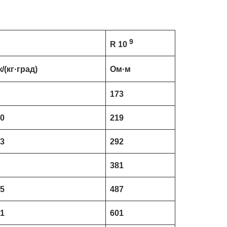
9
R 10
/(кг·град)
Ом·м
173
70
219
83
292
381
25
487
71
601