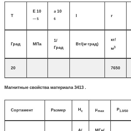
E 10
a
10
T
l
r
— 5
6
кг/
1/
Град
МПа
Вт/(м·град)
3
Град
м
20
7650
Магнитные свойства материала 3413 .
H
μ
P
Сортамент
Размер
c
max
1.0/50
А/
МГн/