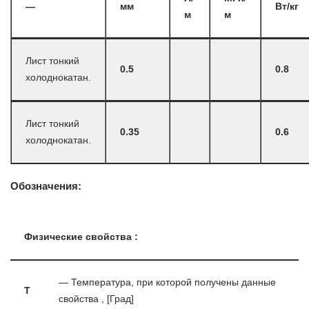
—
мм
Вт/кг
м
м
Лист тонкий
0.5
0.8
холоднокатан.
Лист тонкий
0.35
0.6
холоднокатан.
Обозначения:
Физические свойства :
— Температура, при которой получены данные
T
свойства , [Град]