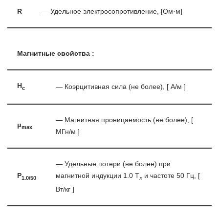
R
— Удельное электросопротивление, [Ом·м]
Магнитные свойства :
H
— Коэрцитивная сила (не более), [ А/м ]
c
— Магнитная проницаемость (не более), [
μ
max
МГн/м ]
— Удельные потери (не более) при
P
магнитной индукции 1.0 Т
и частоте 50 Гц, [
1.0/50
л
Вт/кг ]