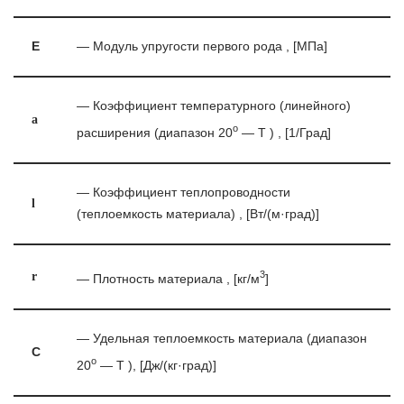
E
— Модуль упругости первого рода , [МПа]
— Коэффициент температурного (линейного)
a
o
расширения (диапазон 20
— T ) , [1/Град]
— Коэффициент теплопроводности
l
(теплоемкость материала) , [Вт/(м·град)]
3
r
— Плотность материала , [кг/м
]
— Удельная теплоемкость материала (диапазон
C
o
20
— T ), [Дж/(кг·град)]