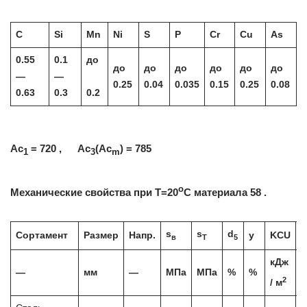
C
Si
Mn
Ni
S
P
Cr
Cu
As
0.55
0.1
до
до
до
до
до
до
до
—
—
0.25
0.04
0.035
0.15
0.25
0.08
0.63
0.3
0.2
Ac
= 720 , Ac
(Ac
) = 785
1
3
m
o
Механические свойства при Т=20
С материала 58 .
s
s
d
Сортамент
Размер
Напр.
y
KCU
Т
в
T
5
кДж
—
мм
—
МПа
МПа
%
%
2
/ м