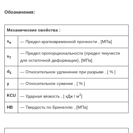
Обозначения:
Механические свойства :
s
— Предел кратковременной прочности , [МПа]
в
— Предел пропорциональности (предел текучести
s
T
для остаточной деформации), [МПа]
d
— Относительное удлинение при разрыве , [ % ]
5
y
— Относительное сужение , [ % ]
2
KCU
— Ударная вязкость , [ кДж / м
]
HB
— Твердость по Бринеллю , [МПа]