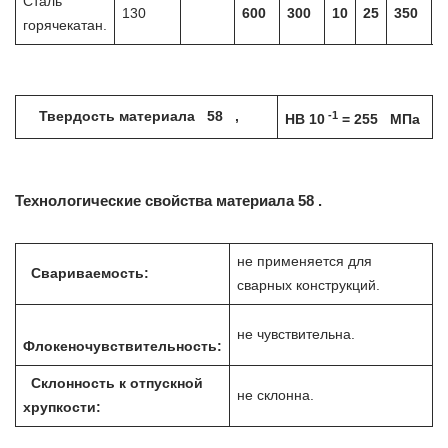
Сталь
130
600
300
10
25
350
Н
горячекатан.
-1
Твердость материала 58 ,
HB 10
= 255 МПа
Технологические свойства материала 58 .
не применяется для
Свариваемость:
сварных конструкций.
не чувствительна.
Флокеночувствительность:
Склонность к отпускной
не склонна.
хрупкости: