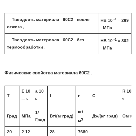
-1
Твердость материала 60С2 после
HB 10
= 269
отжига ,
МПа
-1
Твердость материала 60С2 без
HB 10
= 302
термообработки ,
МПа
Физические свойства материала 60С2 .
E 10
a 10
R 10
T
l
r
C
— 5
6
9
кг/
1/
Град
МПа
Вт/(м·град)
Дж/(кг·град)
Ом·м
3
Град
м
20
2.12
28
7680