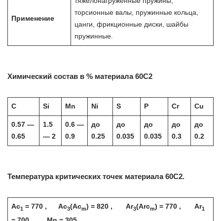
тяжелонагруженные пружины,
торсионные валы, пружинные кольца,
Применение
цанги, фрикционные диски, шайбы
пружинные.
Химический состав в % материала 60С2
C
Si
Mn
Ni
S
P
Cr
Cu
0.57 —
1.5
0.6 —
до
до
до
до
до
0.65
— 2
0.9
0.25
0.035
0.035
0.3
0.2
Температура критических точек материала 60С2.
Ac
= 770 , Ac
(Ac
) = 820 , Ar
(Arc
) = 770 , Ar
1
3
m
3
m
1
= 700 , Mn = 305