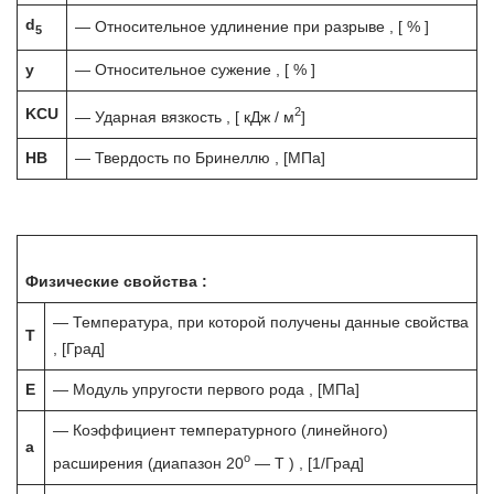
d
— Относительное удлинение при разрыве , [ % ]
5
y
— Относительное сужение , [ % ]
2
KCU
— Ударная вязкость , [ кДж / м
]
HB
— Твердость по Бринеллю , [МПа]
Физические свойства :
— Температура, при которой получены данные свойства
T
, [Град]
E
— Модуль упругости первого рода , [МПа]
— Коэффициент температурного (линейного)
a
o
расширения (диапазон 20
— T ) , [1/Град]