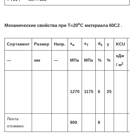
o
Механические свойства при Т=20
С материала 60С2 .
s
s
d
Сортамент
Размер
Напр.
y
KCU
Т
в
T
5
кДж
—
мм
—
МПа
МПа
%
%
—
2
/ м
З
8
1270
1175
6
25
м
О
4
Лента
900
8
отожжен.