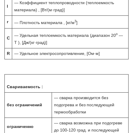
— Коэффициент теплопроводности (теплоемкость
l
материала) , [Вт/(м·град)]
3
r
— Плотность материала , [кг/м
]
o
— Удельная теплоемкость материала (диапазон 20
—
C
T ), [Дж/(кг·град)]
R
— Удельное электросопротивление, [Ом·м]
Свариваемость :
— сварка производится без
без ограничений
подогрева и без последующей
термообработки
— сварка возможна при подогреве
ограниченно
до 100-120 град. и последующей