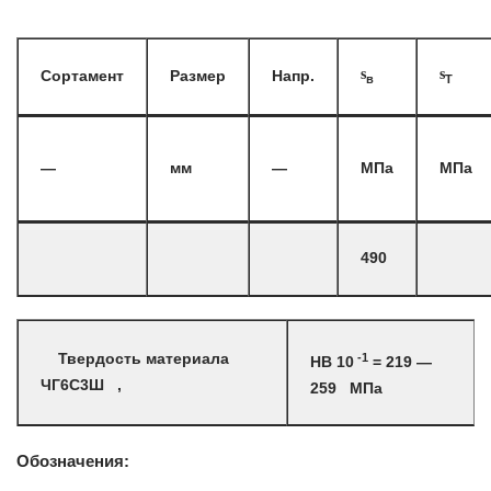
s
s
Сортамент
Размер
Напр.
в
T
—
мм
—
МПа
МПа
490
-1
Твердость материала
HB 10
= 219 —
ЧГ6С3Ш ,
259 МПа
Обозначения: