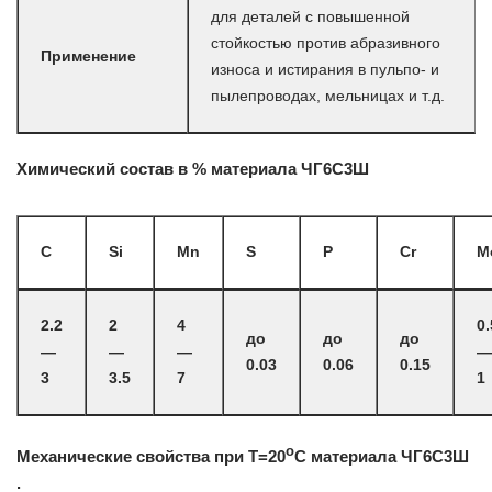
для деталей с повышенной
стойкостью против абразивного
Применение
износа и истирания в пульпо- и
пылепроводах, мельницах и т.д.
Химический состав в % материала ЧГ6С3Ш
C
Si
Mn
S
P
Cr
M
2.2
2
4
0.
до
до
до
—
—
—
—
0.03
0.06
0.15
3
3.5
7
1
o
Механические свойства при Т=20
С материала ЧГ6С3Ш
.