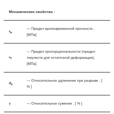
Механические свойства :
— Предел кратковременной прочности ,
s
в
[МПа]
— Предел пропорциональности (предел
s
текучести для остаточной деформации),
T
[МПа]
— Относительное удлинение при разрыве , [
d
5
% ]
y
— Относительное сужение , [ % ]