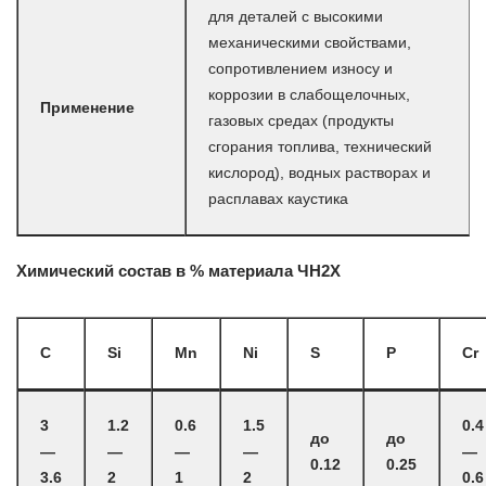
для деталей с высокими
механическими свойствами,
сопротивлением износу и
коррозии в слабощелочных,
Применение
газовых средах (продукты
сгорания топлива, технический
кислород), водных растворах и
расплавах каустика
Химический состав в % материала ЧН2Х
C
Si
Mn
Ni
S
P
Cr
3
1.2
0.6
1.5
0.4
до
до
—
—
—
—
—
0.12
0.25
3.6
2
1
2
0.6