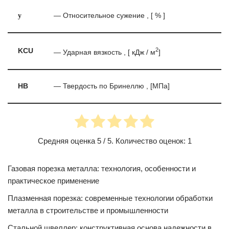
y
— Относительное сужение , [ % ]
2
KCU
— Ударная вязкость , [ кДж / м
]
HB
— Твердость по Бринеллю , [МПа]
Средняя оценка
5
/ 5. Количество оценок:
1
Газовая порезка металла: технология, особенности и
практическое применение
Плазменная порезка: современные технологии обработки
металла в строительстве и промышленности
Стальной швеллер: конструктивная основа надежности в