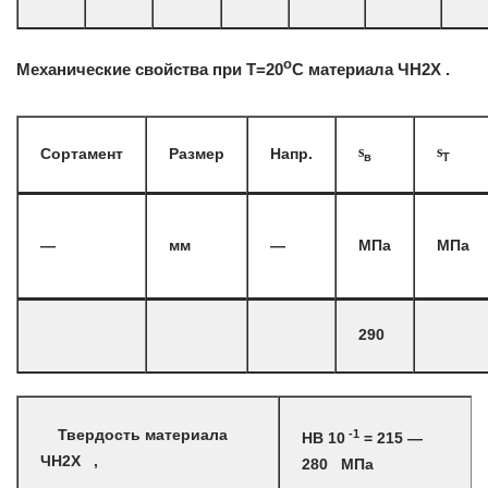
o
Механические свойства при Т=20
С материала ЧН2Х .
s
s
Сортамент
Размер
Напр.
в
T
—
мм
—
МПа
МПа
290
-1
Твердость материала
HB 10
= 215 —
ЧН2Х ,
280 МПа