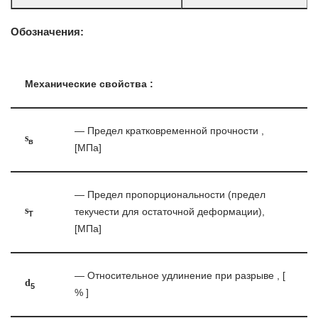
Обозначения:
Механические свойства :
— Предел кратковременной прочности ,
s
в
[МПа]
— Предел пропорциональности (предел
s
текучести для остаточной деформации),
T
[МПа]
— Относительное удлинение при разрыве , [
d
5
% ]