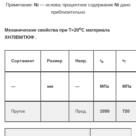
Примечание:
Ni
— основа; процентное содержание
Ni
дано
приблизительно
o
Механические свойства при Т=20
С материала
ХН70ВМТЮФ .
s
s
Сортамент
Размер
Напр.
в
T
—
мм
—
МПа
МПа
Пруток
Прод.
1050
720