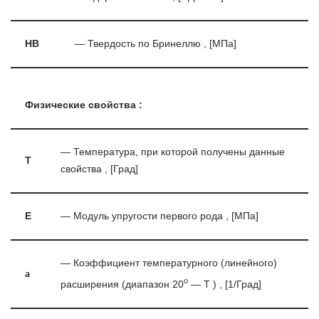
HB
— Твердость по Бринеллю , [МПа]
Физические свойства :
— Температура, при которой получены данные
T
свойства , [Град]
E
— Модуль упругости первого рода , [МПа]
— Коэффициент температурного (линейного)
a
o
расширения (диапазон 20
— T ) , [1/Град]