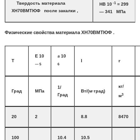
-1
Твердость материала
HB 10
= 299
ХН70ВМТЮФ после закалки ,
— 341 МПа
Физические свойства материала ХН70ВМТЮФ .
E 10
a
10
T
l
r
— 5
6
кг/
1/
Град
МПа
Вт/(м·град)
3
Град
м
20
2
8.8
8470
100
10.4
10.5