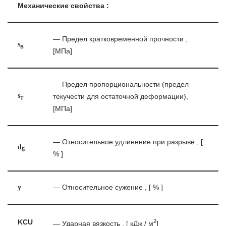
Механические свойства :
— Предел кратковременной прочности ,
s
в
[МПа]
— Предел пропорциональности (предел
s
текучести для остаточной деформации),
T
[МПа]
— Относительное удлинение при разрыве , [
d
5
% ]
y
— Относительное сужение , [ % ]
2
KCU
— Ударная вязкость , [ кДж / м
]