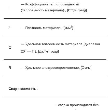
— Коэффициент теплопроводности
l
(теплоемкость материала) , [Вт/(м·град)]
3
r
— Плотность материала , [кг/м
]
— Удельная теплоемкость материала (диапазон
C
o
20
— T ), [Дж/(кг·град)]
R
— Удельное электросопротивление, [Ом·м]
Свариваемость :
— сварка производится без