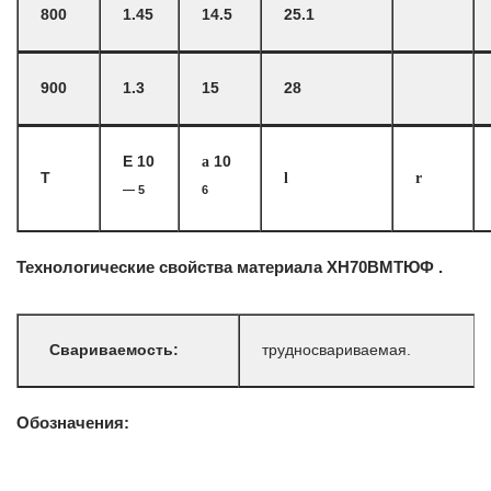
800
1.45
14.5
25.1
900
1.3
15
28
E 10
a
10
T
l
r
— 5
6
Технологические свойства материала ХН70ВМТЮФ .
Свариваемость:
трудносвариваемая.
Обозначения: