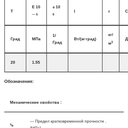
E 10
a
10
T
l
r
C
— 5
6
кг/
1/
Град
МПа
Вт/(м·град)
Д
3
Град
м
20
1.55
Обозначения:
Механические свойства :
— Предел кратковременной прочности ,
s
в