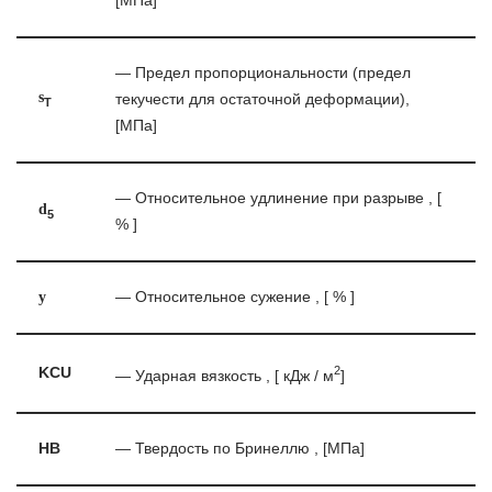
[МПа]
— Предел пропорциональности (предел
s
текучести для остаточной деформации),
T
[МПа]
— Относительное удлинение при разрыве , [
d
5
% ]
y
— Относительное сужение , [ % ]
2
KCU
— Ударная вязкость , [ кДж / м
]
HB
— Твердость по Бринеллю , [МПа]