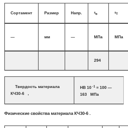
s
s
Сортамент
Размер
Напр.
в
T
—
мм
—
МПа
МПа
294
-1
Твердость материала
HB 10
= 100 —
КЧ30-6 ,
163 МПа
Физические свойства материала КЧ30-6 .