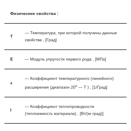
Физические свойства :
— Температура, при которой получены данные
T
свойства , [Град]
E
— Модуль упругости первого рода , [МПа]
— Коэффициент температурного (линейного)
a
o
расширения (диапазон 20
— T ) , [1/Град]
— Коэффициент теплопроводности
l
(теплоемкость материала) , [Вт/(м·град)]