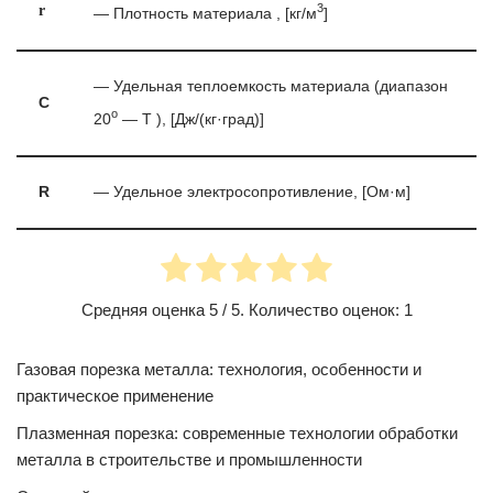
3
r
— Плотность материала , [кг/м
]
— Удельная теплоемкость материала (диапазон
C
o
20
— T ), [Дж/(кг·град)]
R
— Удельное электросопротивление, [Ом·м]
Средняя оценка
5
/ 5. Количество оценок:
1
Газовая порезка металла: технология, особенности и
практическое применение
Плазменная порезка: современные технологии обработки
металла в строительстве и промышленности