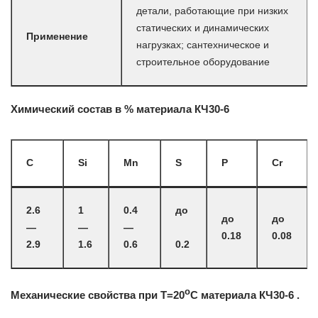
детали, работающие при низких
статических и динамических
Применение
нагрузках; сантехническое и
строительное оборудование
Химический состав в % материала КЧ30-6
C
Si
Mn
S
P
Cr
2.6
1
0.4
до
до
до
—
—
—
0.18
0.08
2.9
1.6
0.6
0.2
o
Механические свойства при Т=20
С материала КЧ30-6 .