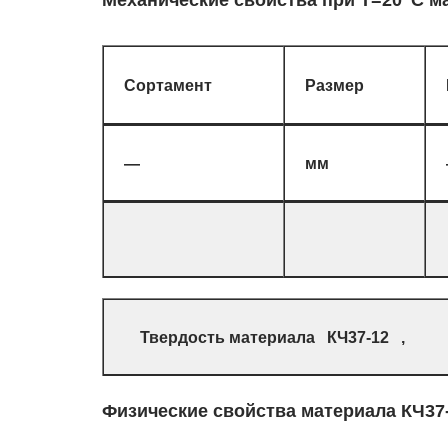
Механические свойства при Т=20
С м
Сортамент
Размер
—
мм
Твердость материала КЧ37-12 ,
Физические свойства материала КЧ37-