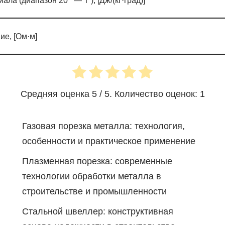
иала (диапазон 20
— T ), [Дж/(кг·град)]
е, [Ом·м]
Средняя оценка
5
/ 5. Количество оценок:
1
Газовая порезка металла: технология,
особенности и практическое применение
Плазменная порезка: современные
технологии обработки металла в
строительстве и промышленности
Стальной швеллер: конструктивная