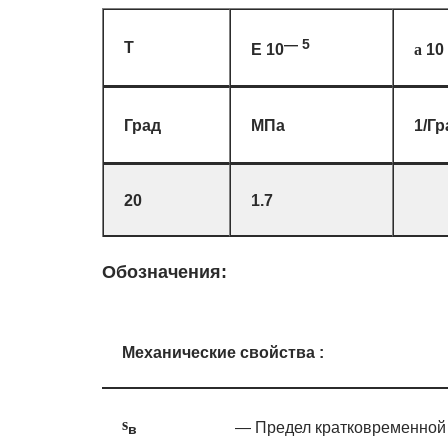
— 5
T
E 10
10
a
Град
МПа
1/Гр
20
1.7
Обозначения:
Механические свойства :
s
— Предел кратковременной 
в