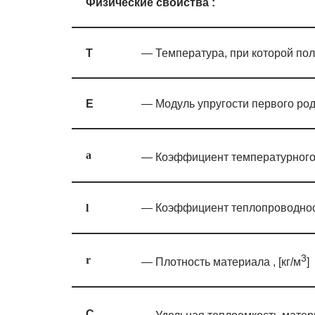
Физические свойства :
T
— Температура, при которой пол
E
— Модуль упругости первого род
a
— Коэффициент температурного 
— Коэффициент теплопроводности
l
3
r
— Плотность материала , [кг/м
]
C