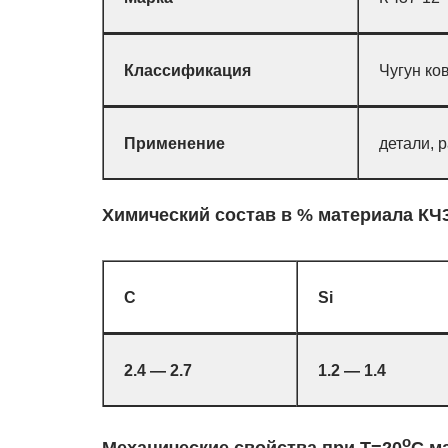
Классификация
Чугун ко
Применение
детали, 
Химический состав в % материала КЧ
C
Si
2.4 — 2.7
1.2 — 1.4
o