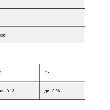
зках
P
Cr
до 0.12
до 0.06