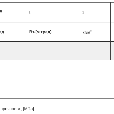
6
l
r
3
ад
Вт/(м·град)
кг/м
прочности , [МПа]