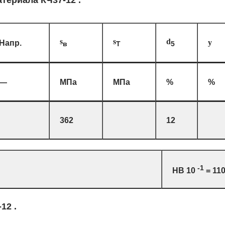
атериала КЧ37-12 .
s
s
d
Напр.
y
в
T
5
—
МПа
МПа
%
%
362
12
-1
HB 10
= 11
12 .