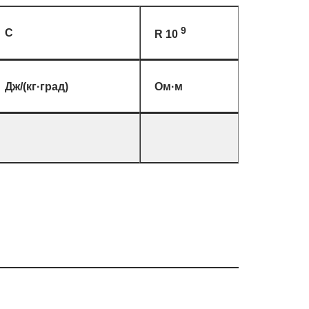
9
C
R 10
Дж/(кг·град)
Ом·м