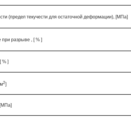
ти (предел текучести для остаточной деформации), [МПа]
при разрыве , [ % ]
 % ]
2
 м
]
[МПа]