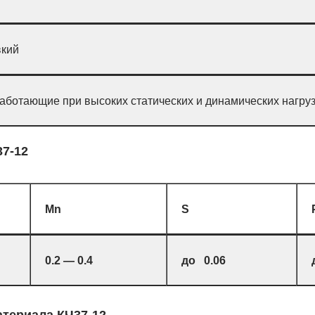
вкий
работающие при высоких статических и динамических нагру
37-12
Mn
S
0.2 — 0.4
до 0.06