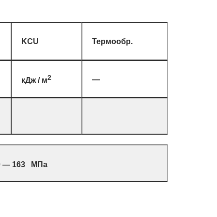
KCU
Термообр.
2
—
кДж / м
0 — 163 МПа