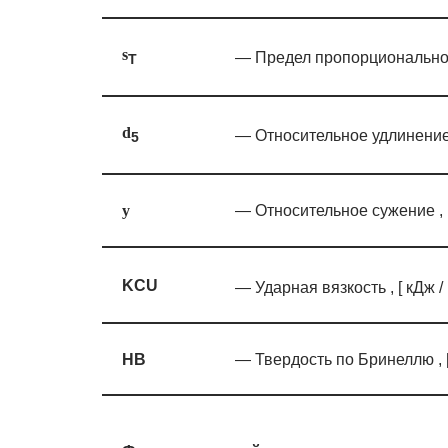
s
— Предел пропорциональнос
T
d
— Относительное удлинение 
5
— Относительное сужение , [
y
KCU
— Ударная вязкость , [ кДж /
HB
— Твердость по Бринеллю , 