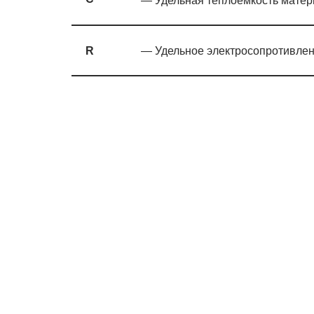
— Удельная теплоемкость матер
R
— Удельное электросопротивлени