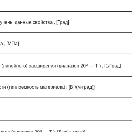
учены данные свойства , [Град]
а , [МПа]
o
(линейного) расширения (диапазон 20
— T ) , [1/Град]
 (теплоемкость материала) , [Вт/(м·град)]
o