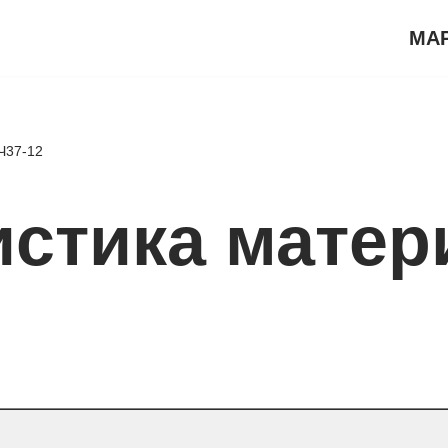
МА
Ч37-12
истика матер