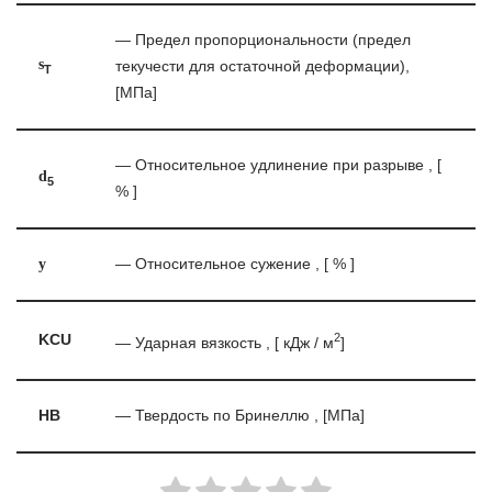
— Предел пропорциональности (предел
s
текучести для остаточной деформации),
T
[МПа]
— Относительное удлинение при разрыве , [
d
5
% ]
y
— Относительное сужение , [ % ]
2
KCU
— Ударная вязкость , [ кДж / м
]
HB
— Твердость по Бринеллю , [МПа]