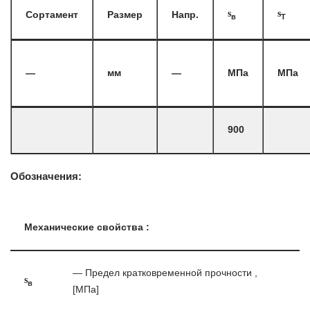
s
s
Сортамент
Размер
Напр.
в
T
—
мм
—
МПа
МПа
900
Обозначения:
Механические свойства :
— Предел кратковременной прочности ,
s
в
[МПа]