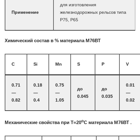
для изготовления
Применение
железнодорожных рельсов типа
Р75, Р65
Химический состав в % материала М76ВТ
C
Si
Mn
S
P
V
0.71
0.18
0.75
0.01
до
до
—
—
—
—
0.045
0.035
0.82
0.4
1.05
0.02
o
Механические свойства при Т=20
С материала М76ВТ .