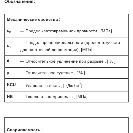
Обозначения:
Механические свойства :
s
— Предел кратковременной прочности , [МПа]
в
— Предел пропорциональности (предел текучести
s
T
для остаточной деформации), [МПа]
d
— Относительное удлинение при разрыве , [ % ]
5
y
— Относительное сужение , [ % ]
2
KCU
— Ударная вязкость , [ кДж / м
]
HB
— Твердость по Бринеллю , [МПа]
Свариваемость :