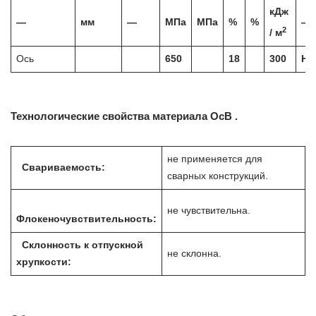
кДж
—
мм
—
МПа
МПа
%
%
—
2
/ м
Ось
650
18
300
Но
Технологические свойства материала ОсВ .
не применяется для
Свариваемость:
сварных конструкций.
не чувствительна.
Флокеночувствительность:
Склонность к отпускной
не склонна.
хрупкости: