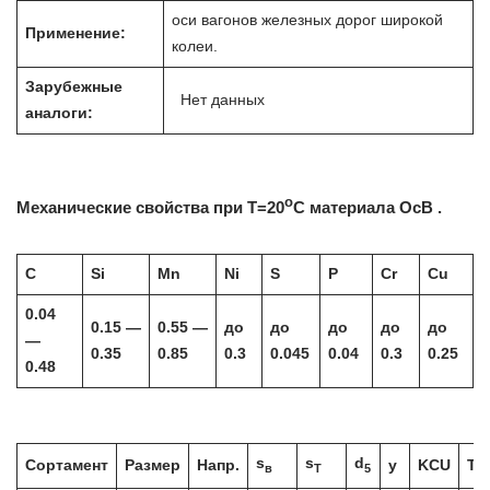
оси вагонов железных дорог широкой
Применение:
колеи.
Зарубежные
Нет данных
аналоги:
o
Механические свойства при Т=20
С материала ОсВ .
C
Si
Mn
Ni
S
P
Cr
Cu
0.04
0.15 —
0.55 —
до
до
до
до
до
—
0.35
0.85
0.3
0.045
0.04
0.3
0.25
0.48
s
s
d
Сортамент
Размер
Напр.
y
KCU
Те
в
T
5