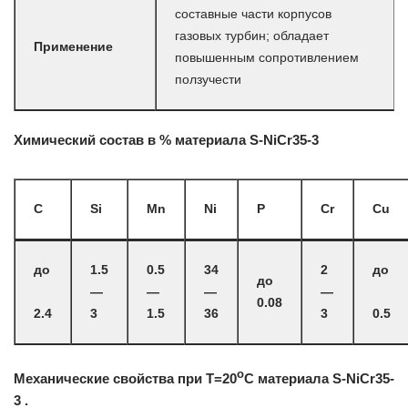
составные части корпусов
газовых турбин; обладает
Применение
повышенным сопротивлением
ползучести
Химический состав в % материала S-NiCr35-3
C
Si
Mn
Ni
P
Cr
Cu
до
1.5
0.5
34
2
до
до
—
—
—
—
0.08
2.4
3
1.5
36
3
0.5
o
Механические свойства при Т=20
С материала S-NiCr35-
3 .