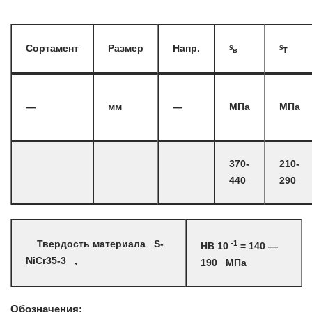
s
s
Сортамент
Размер
Напр.
в
T
—
мм
—
МПа
МПа
370-
210-
440
290
-1
Твердость материала S-
HB 10
= 140 —
NiCr35-3 ,
190 МПа
Обозначения: