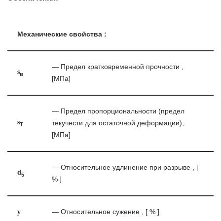
Механические свойства :
— Предел кратковременной прочности ,
s
в
[МПа]
— Предел пропорциональности (предел
s
текучести для остаточной деформации),
T
[МПа]
— Относительное удлинение при разрыве , [
d
5
% ]
y
— Относительное сужение , [ % ]