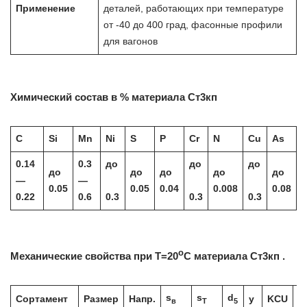
Применение
деталей, работающих при температуре
от -40 до 400 град, фасонные профили
для вагонов
Химический состав в % материала Ст3кп
C
Si
Mn
Ni
S
P
Cr
N
Cu
As
0.14
0.3
до
до
до
до
до
до
до
до
—
—
0.05
0.05
0.04
0.008
0.08
0.22
0.6
0.3
0.3
0.3
o
Механические свойства при Т=20
С материала Ст3кп .
s
s
d
Сортамент
Размер
Напр.
y
KCU
Т
в
T
5