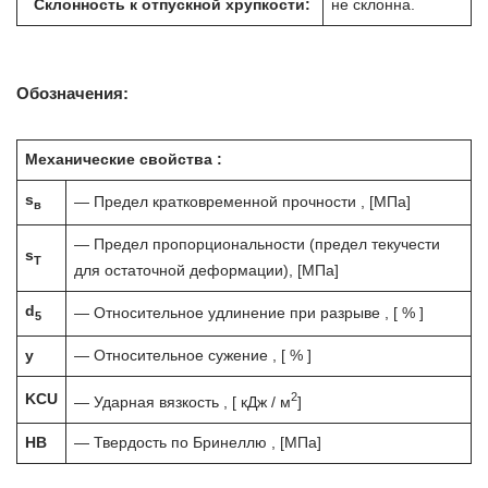
Склонность к отпускной хрупкости:
не склонна.
Обозначения:
Механические свойства :
s
— Предел кратковременной прочности , [МПа]
в
— Предел пропорциональности (предел текучести
s
T
для остаточной деформации), [МПа]
d
— Относительное удлинение при разрыве , [ % ]
5
y
— Относительное сужение , [ % ]
2
KCU
— Ударная вязкость , [ кДж / м
]
HB
— Твердость по Бринеллю , [МПа]