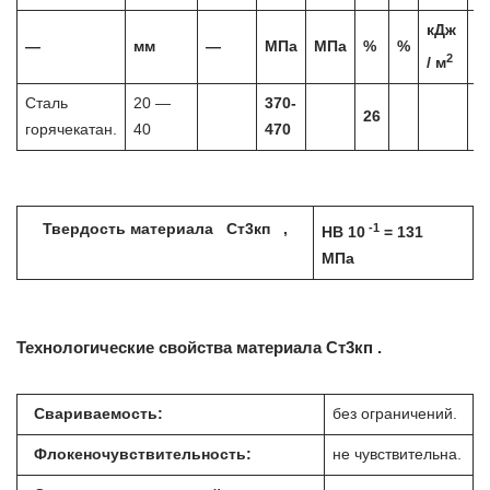
кДж
—
мм
—
МПа
МПа
%
%
2
/ м
Сталь
20 —
370-
26
горячекатан.
40
470
-1
Твердость материала Ст3кп ,
HB 10
= 131
МПа
Технологические свойства материала Ст3кп .
Свариваемость:
без ограничений.
Флокеночувствительность:
не чувствительна.