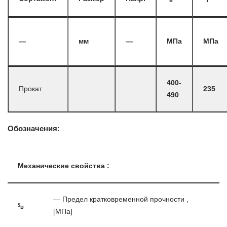
—
мм
—
МПа
МПа
400-
Прокат
235
490
Обозначения:
Механические свойства :
— Предел кратковременной прочности ,
s
в
[МПа]