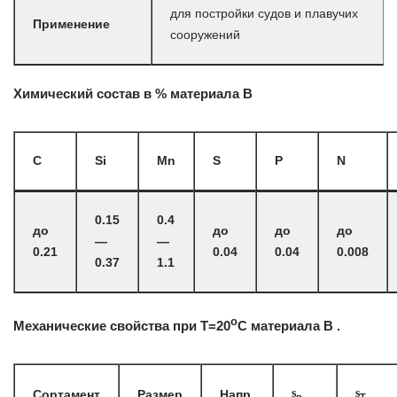
для постройки судов и плавучих
Применение
сооружений
Химический состав в % материала В
C
Si
Mn
S
P
N
0.15
0.4
до
до
до
до
—
—
0.21
0.04
0.04
0.008
0.37
1.1
o
Механические свойства при Т=20
С материала В .
s
s
Сортамент
Размер
Напр.
в
T