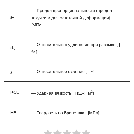
— Предел пропорциональности (предел
s
текучести для остаточной деформации),
T
[МПа]
— Относительное удлинение при разрыве , [
d
5
% ]
y
— Относительное сужение , [ % ]
2
KCU
— Ударная вязкость , [ кДж / м
]
HB
— Твердость по Бринеллю , [МПа]