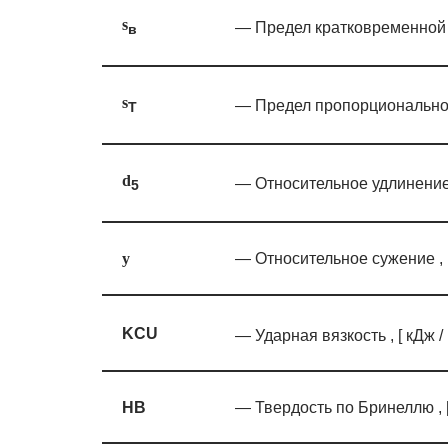
s
— Предел кратковременной 
в
s
— Предел пропорциональнос
T
d
— Относительное удлинение 
5
— Относительное сужение , [
y
KCU
— Ударная вязкость , [ кДж /
HB
— Твердость по Бринеллю , 