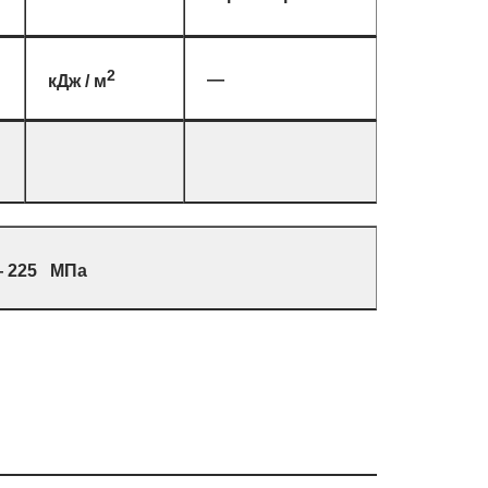
2
—
кДж / м
— 225 МПа