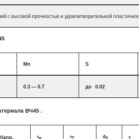
лий с высокой прочностью и удовлетворительной пластично
45
Mn
S
0.3 — 0.7
до 0.02
атериала ВЧ45 .
s
s
d
Напр.
y
в
T
5