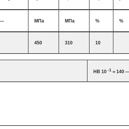
—
МПа
МПа
%
%
450
310
10
-1
HB 10
= 140 