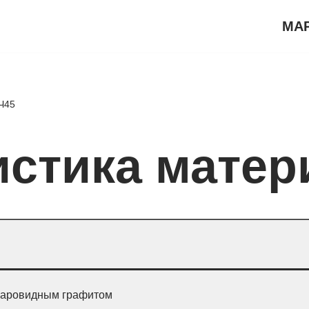
МА
Ч45
истика матер
шаровидным графитом