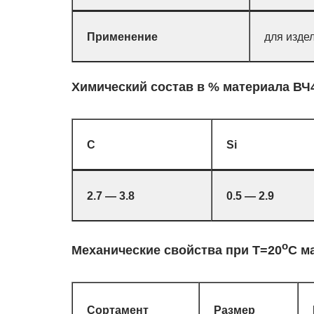
Применение
для изде
Химический состав в % материала ВЧ
C
Si
2.7 — 3.8
0.5 — 2.9
o
Механические свойства при Т=20
С м
Сортамент
Размер