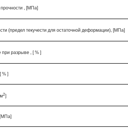
прочности , [МПа]
ти (предел текучести для остаточной деформации), [МПа]
при разрыве , [ % ]
 % ]
2
 м
]
[МПа]