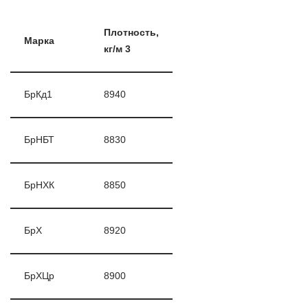
Плотность,
Марка
кг/м 3
БрКд1
8940
БрНБТ
8830
БрНХК
8850
БрХ
8920
БрХЦр
8900