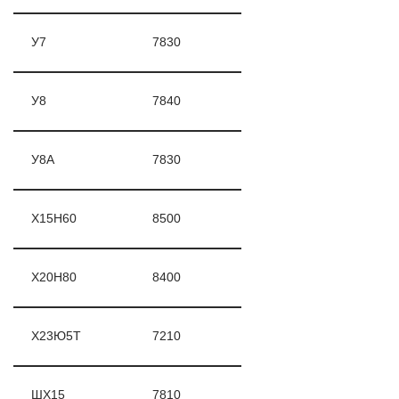
У7
7830
У8
7840
У8А
7830
Х15Н60
8500
Х20Н80
8400
Х23Ю5Т
7210
ШХ15
7810