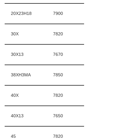
20Х23Н18
7900
30Х
7820
30Х13
7670
38ХН3МА
7850
40Х
7820
40Х13
7650
45
7820