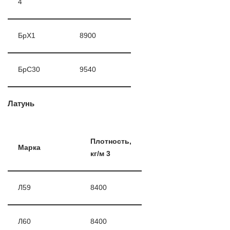
4
БрХ1
8900
БрС30
9540
Латунь
Плотность,
Марка
кг/м 3
Л59
8400
Л60
8400