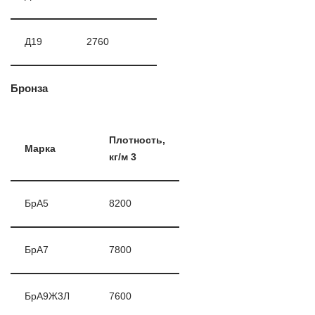
Д19
2760
Бронза
Плотность,
Марка
кг/м 3
БрА5
8200
БрА7
7800
БрА9Ж3Л
7600